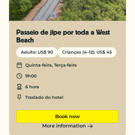
Passeio de jipe ​​por toda a West
Beach
Adulto: US$ 90
Crianças (4–12): US$ 45
Days
Quinta-feira, Terça-feira
Departure time
9h00
Duration
6 hora
Location
Traslado do hotel
Book now
More information