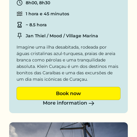
Departure time
8h00, 8h30
Cruise time
1 hora e 45 minutos
Duration
~ 8.5 hora
Location
Jan Thiel / Mood / Village Marina
Imagine uma ilha desabitada, rodeada por
águas cristalinas azul-turquesa, praias de areia
branca como pérolas e uma tranquilidade
absoluta. Klein Curaçau é um dos destinos mais
bonitos das Caraíbas e uma das excursões de
um dia mais icónicas de Curaçau.
Book now
More information