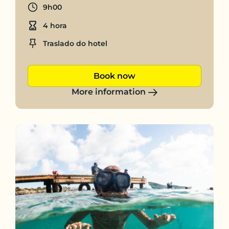
Departure time
9h00
Duration
4 hora
Location
Traslado do hotel
Book now
More information