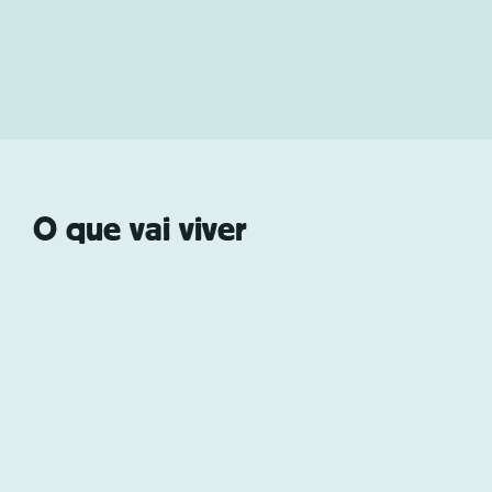
Cruise time
~ 5 hora
Duration
Mood Beach
Location
Bar premium, Churrasco, Snorkel e máscara
Included
O que vai viver