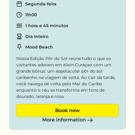
Days
Segunda-feira
Departure time
11h00
Cruise time
1 hora e 45 minutos
Duration
Dia inteiro
Location
Mood Beach
Nossa Edição Pôr do Sol reúne tudo o que os
visitantes adoram em Klein Curaçao com um
grande bônus: um espetacular pôr do sol
caribenho na viagem de volta. Ao cair da tarde,
você navega de volta pelo Mar do Caribe
enquanto o céu se transforma em tons de
dourado, laranja e rosa.
Book now
More information