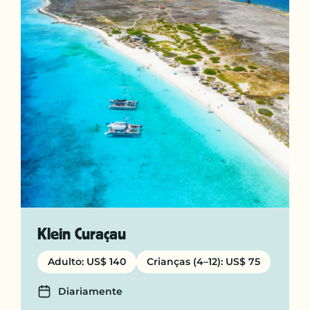
Klein Curaçau
Adulto: US$ 140
Crianças (4–12): US$ 75
Days
Diariamente