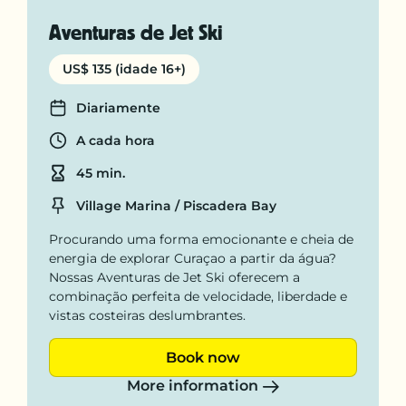
Aventuras de Jet Ski
US$ 135 (idade 16+)
Days
Diariamente
Departure time
A cada hora
Duration
45 min.
Location
Village Marina / Piscadera Bay
Procurando uma forma emocionante e cheia de
energia de explorar Curaçao a partir da água?
Nossas Aventuras de Jet Ski oferecem a
combinação perfeita de velocidade, liberdade e
vistas costeiras deslumbrantes.
Book now
More information