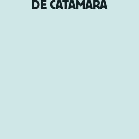
DE CATAMARÃ
Descubra Curaçau do mar e debaixo d’água
neste passeio relaxante com um toque de
aventura. Navegue pela costa, aproveite o sol
caribenho e explore o colorido mundo
submarino nos melhores pontos de snorkel da
ilha.
Sexta-feira
Days
10h00
Departure time
1–1.5 horas