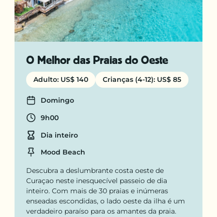
O Melhor das Praias do Oeste
Adulto: US$ 140
Crianças (4-12): US$ 85
Days
Domingo
Departure time
9h00
Duration
Dia inteiro
Location
Mood Beach
Descubra a deslumbrante costa oeste de
Curaçao neste inesquecível passeio de dia
inteiro. Com mais de 30 praias e inúmeras
enseadas escondidas, o lado oeste da ilha é um
verdadeiro paraíso para os amantes da praia.