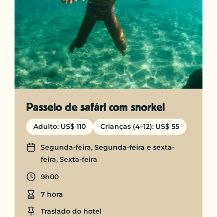
Passeio de safári com snorkel
Adulto: US$ 110
Crianças (4–12): US$ 55
Days
Segunda-feira, Segunda-feira e sexta-
feira, Sexta-feira
Departure time
9h00
Duration
7 hora
Location
Traslado do hotel