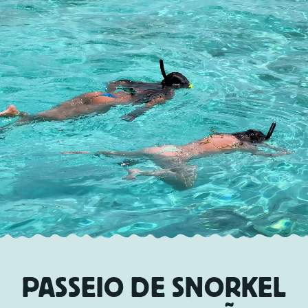
PT-BR
VIAGENS
CHARTER
ACERCA DE NOSOTROS
DICAS
CONTACTO
PASSEIO DE SNORKEL