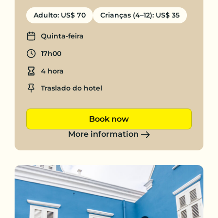
Adulto: US$ 70
Crianças (4–12): US$ 35
Days
Quinta-feira
Departure time
17h00
Duration
4 hora
Location
Traslado do hotel
Book now
More information