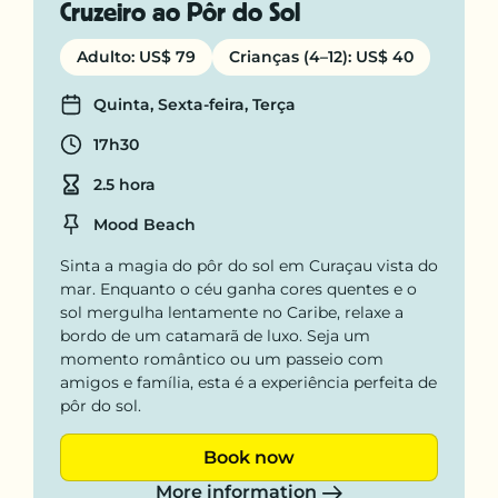
Cruzeiro ao Pôr do Sol
Adulto: US$ 79
Crianças (4–12): US$ 40
Days
Quinta, Sexta-feira, Terça
Departure time
17h30
Duration
2.5 hora
Location
Mood Beach
Sinta a magia do pôr do sol em Curaçau vista do
mar. Enquanto o céu ganha cores quentes e o
sol mergulha lentamente no Caribe, relaxe a
bordo de um catamarã de luxo. Seja um
momento romântico ou um passeio com
amigos e família, esta é a experiência perfeita de
pôr do sol.
Book now
More information