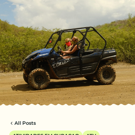
PT-BR
VIAGENS
CHARTER
ACERCA DE NOSOTROS
DICAS
CONTACTO
All Posts