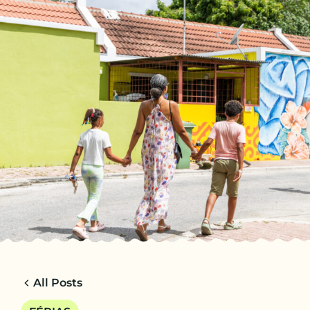
PT-BR
VIAGENS
CHARTER
ACERCA DE NOSOTROS
DICAS
CONTACTO
All Posts