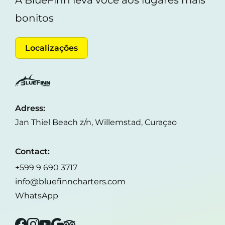
A BlueFinn leva você aos lugares mais
bonitos
Localizações
Adress:
Jan Thiel Beach z/n, Willemstad, Curaçao
Contact:
+599 9 690 3717
info@bluefinncharters.com
WhatsApp
Facebook
Instagram
YouTube
Google
Tripadvisor