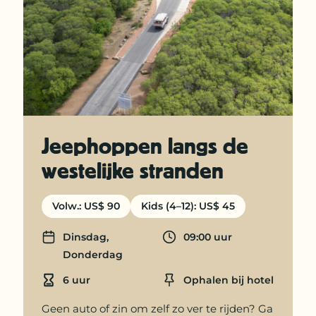
Jeephoppen langs de
westelijke stranden
Volw.: US$ 90
Kids (4–12): US$ 45
Dinsdag,
09:00 uur
Days
Departure time
Donderdag
6 uur
Ophalen bij hotel
Duration
Location
Geen auto of zin om zelf zo ver te rijden? Ga