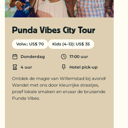
Punda Vibes City Tour
Volw.: US$ 70
Kids (4–12): US$ 35
Donderdag
17:00 uur
Days
Departure time
4 uur
Hotel pick-up
Duration
Location
Ontdek de magie van Willemstad bij avond!
Wandel met ons door kleurrijke straatjes,
proef lokale smaken en ervaar de bruisende
Punda Vibes.