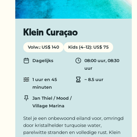
Klein Curaçao
Volw.: US$ 140
Kids (4–12): US$ 75
Dagelijks
08:00 uur, 08:30
Days
Departure time
uur
1 uur en 45
~ 8.5 uur
Cruise time
Duration
minuten
Jan Thiel / Mood /
Location
Village Marina
Stel je een onbewoond eiland voor, omringd
door kristalhelder turquoise water,
parelwitte stranden en volledige rust. Klein