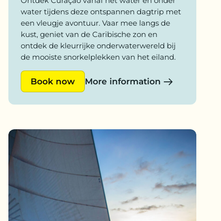
Ontdek Curaçao vanaf het water én onder
water tijdens deze ontspannen dagtrip met
een vleugje avontuur. Vaar mee langs de
kust, geniet van de Caribische zon en
ontdek de kleurrijke onderwaterwereld bij
de mooiste snorkelplekken van het eiland.
Book now
More information