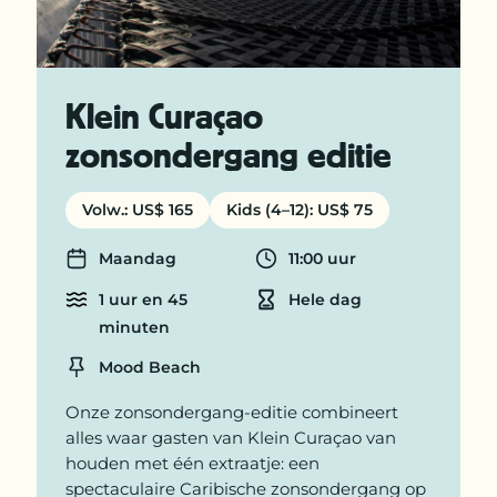
Klein Curaçao
zonsondergang editie
Volw.: US$ 165
Kids (4–12): US$ 75
Maandag
11:00 uur
Days
Departure time
1 uur en 45
Hele dag
Cruise time
Duration
minuten
Mood Beach
Location
Onze zonsondergang-editie combineert
alles waar gasten van Klein Curaçao van
houden met één extraatje: een
spectaculaire Caribische zonsondergang op