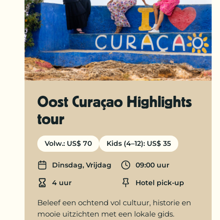
Oost Curaçao Highlights
tour
Volw.: US$ 70
Kids (4–12): US$ 35
Dinsdag, Vrijdag
09:00 uur
Days
Departure time
4 uur
Hotel pick-up
Duration
Location
Beleef een ochtend vol cultuur, historie en
mooie uitzichten met een lokale gids.