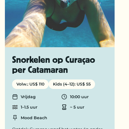
Snorkelen op Curaçao
per Catamaran
Volw.: US$ 110
Kids (4–12): US$ 55
Vrijdag
10:00 uur
Days
Departure time
1–1.5 uur
~ 5 uur
Cruise time
Duration
Mood Beach
Location