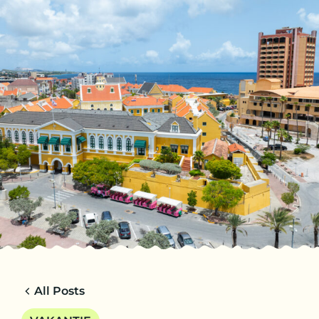
NL
TRIPS
CHARTERS
OVER ONS
TIPS
CONTACT
All Posts