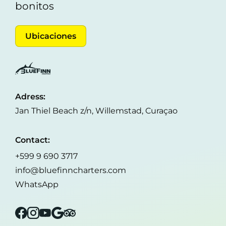
bonitos
Ubicaciones
Adress:
Jan Thiel Beach z/n, Willemstad, Curaçao
Contact:
+599 9 690 3717
info@bluefinncharters.com
WhatsApp
Facebook
Instagram
YouTube
Google
Tripadvisor