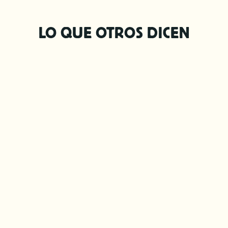
LO QUE OTROS DICEN
oco
Vale la pena De los toures que vale la
a un
pena cada peso que gastas porque
ar y
es un lugar lleno de magia.
ad.
, un