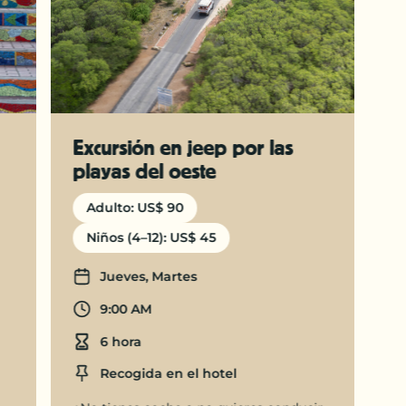
Excursión en jeep por las
playas del oeste
Adulto: US$ 90
Niños (4–12): US$ 45
Days
Jueves, Martes
Departure time
9:00 AM
Duration
6 hora
Location
Recogida en el hotel