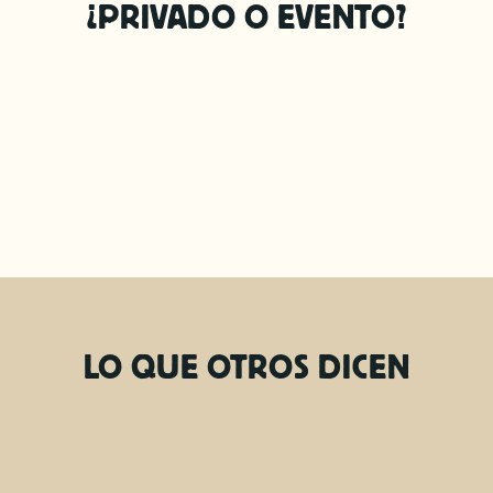
¿PRIVADO O EVENTO?
mayoría de los ATV no tienen techo, así que
prepárate para mojarte.
LO QUE OTROS DICEN