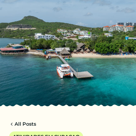
PT-BR
VIAGENS
CHARTER
ACERCA DE NOSOTROS
DICAS
CONTACTO
All Posts