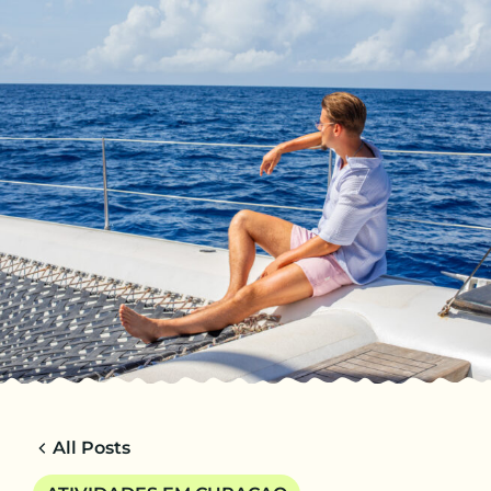
PT-BR
VIAGENS
CHARTER
ACERCA DE NOSOTROS
DICAS
CONTACTO
All Posts