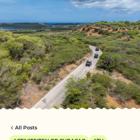
NL
TRIPS
CHARTERS
OVER ONS
TIPS
CONTACT
All Posts