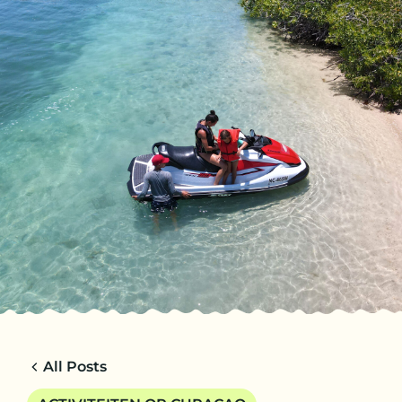
NL
TRIPS
CHARTERS
OVER ONS
TIPS
CONTACT
All Posts