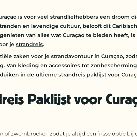
açao is voor veel strandliefhebbers een droom die
randen en levendige cultuur, belooft dit Caribisch
 genieten van alles wat Curaçao te bieden heeft, is
oor je
strandreis
.
iële zaken voor je strandavontuur in Curaçao, zodat
ing. Van kleding en accessoires tot zonbeschermin
uiken in de ultieme strandreis paklijst voor Cur
reis Paklijst voor Cura
f zwembroeken zodat je altijd een frisse optie bij d