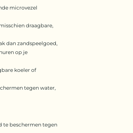
nde microvezel
 misschien draagbare,
 pak dan zandspeelgoed,
 huren op je
gbare koeler of
eschermen tegen water,
d te beschermen tegen