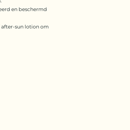
.
teerd en beschermd
f after-sun lotion om