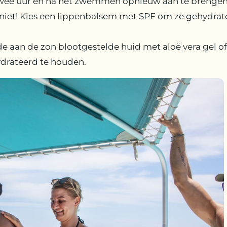
e twee uur en na het zwemmen opnieuw aan te brengen
 niet! Kies een lippenbalsem met SPF om ze gehydra
 de aan de zon blootgestelde huid met aloë vera gel o
drateerd te houden.