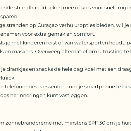
ende strandhanddoeken mee of kies voor sneldroge
sparen.
e stranden op Curaçao verhu uropties bieden, wil je
meenemen voor extra gemak en comfort.
ls je met kinderen reist of van watersporten houdt,
els en maskers. Overweeg alternatief om uitrusting te
 je drankjes en snacks de hele dag koel met een draa
cknick.
e telefoonhoes is essentieel om je smartphone te b
eloos herinneringen kunt vastleggen.
m zonnebrandcrème met minstens SPF 30 om je hui