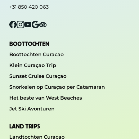
+31 850 420 063
Facebook
Instagram
YouTube
Google
Tripadvisor
BOOTTOCHTEN
Boottochten Curacao
Klein Curaçao Trip
Sunset Cruise Curaçao
Snorkelen op Curaçao per Catamaran
Het beste van West Beaches
Jet Ski Avonturen
LAND TRIPS
Landtochten Curaçao