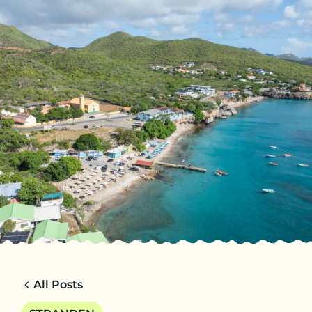
NL
TRIPS
CHARTERS
OVER ONS
TIPS
CONTACT
All Posts