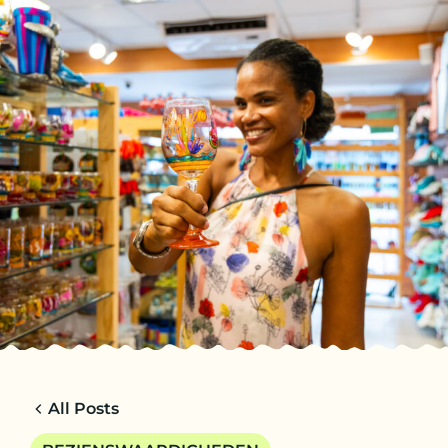
NL
TRIPS
CHARTERS
OVER ONS
TIPS
CONTACT
All Posts