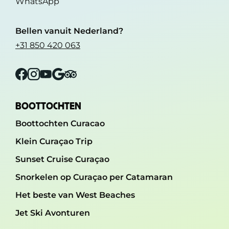
WhatsApp
Bellen vanuit Nederland?
+31 850 420 063
Facebook
Instagram
YouTube
Google
Tripadvisor
BOOTTOCHTEN
Boottochten Curacao
Klein Curaçao Trip
Sunset Cruise Curaçao
Snorkelen op Curaçao per Catamaran
Het beste van West Beaches
Jet Ski Avonturen