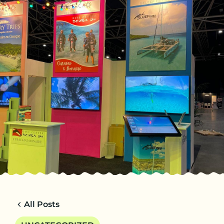
NL
TRIPS
CHARTERS
OVER ONS
TIPS
CONTACT
All Posts