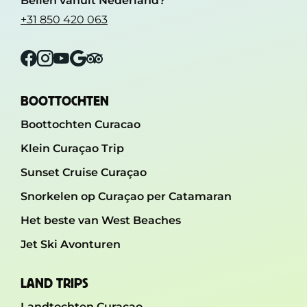
Bellen vanuit Nederland?
+31 850 420 063
Facebook
Instagram
YouTube
Google
Tripadvisor
BOOTTOCHTEN
Boottochten Curacao
Klein Curaçao Trip
Sunset Cruise Curaçao
Snorkelen op Curaçao per Catamaran
Het beste van West Beaches
Jet Ski Avonturen
LAND TRIPS
Landtochten Curaçao