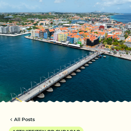
NL
TRIPS
CHARTERS
OVER ONS
TIPS
CONTACT
All Posts