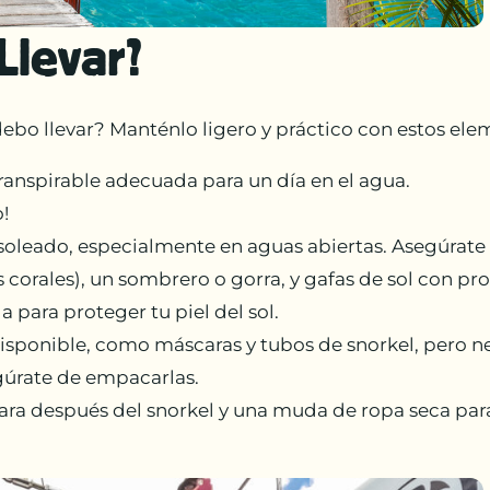
Llevar?
ebo llevar? Manténlo ligero y práctico con estos ele
ranspirable adecuada para un día en el agua.
o!
oleado, especialmente en aguas abiertas. Asegúrate d
os corales), un sombrero o gorra, y gafas de sol con p
a para proteger tu piel del sol.
isponible, como máscaras y tubos de snorkel, pero nec
segúrate de empacarlas.
 para después del snorkel y una muda de ropa seca pa