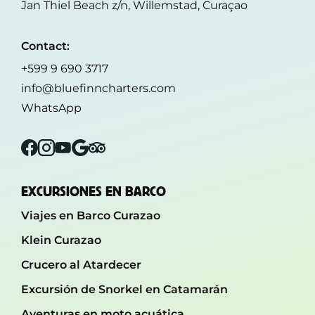
Jan Thiel Beach z/n, Willemstad, Curaçao
Contact:
+599 9 690 3717
info@bluefinncharters.com
WhatsApp
Facebook
Instagram
YouTube
Google
Tripadvisor
EXCURSIONES EN BARCO
Viajes en Barco Curazao
Klein Curazao
Crucero al Atardecer
Excursión de Snorkel en Catamarán
Aventuras en moto acuática