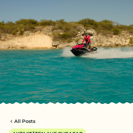
DE
REISEN
CHARTERS
ÜBER UNS
TIPPS
KONTAKT
All Posts