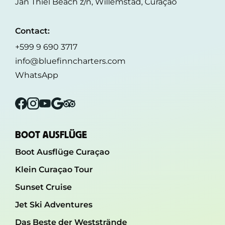
Jan Thiel Beach z/n, Willemstad, Curaçao
Contact:
+599 9 690 3717
info@bluefinncharters.com
WhatsApp
Facebook
Instagram
YouTube
Google
Tripadvisor
BOOT AUSFLÜGE
Boot Ausflüge Curaçao
Klein Curaçao Tour
Sunset Cruise
Jet Ski Adventures
Das Beste der Weststrände