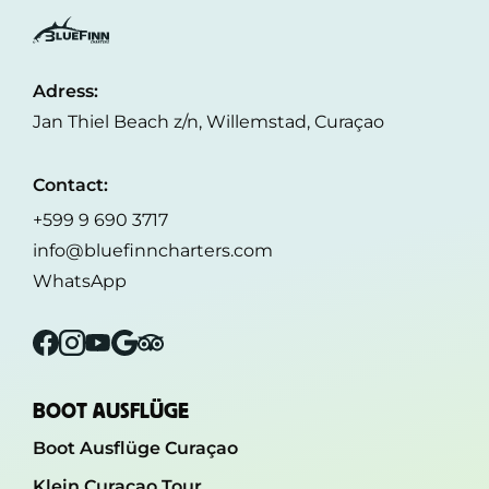
Adress:
Jan Thiel Beach z/n, Willemstad, Curaçao
Contact:
+599 9 690 3717
info@bluefinncharters.com
WhatsApp
Facebook
Instagram
YouTube
Google
Tripadvisor
BOOT AUSFLÜGE
Boot Ausflüge Curaçao
Klein Curaçao Tour