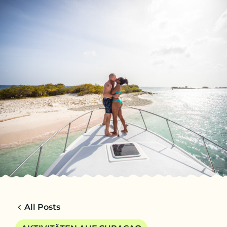
DE
REISEN
CHARTERS
ÜBER UNS
TIPPS
KONTAKT
All Posts