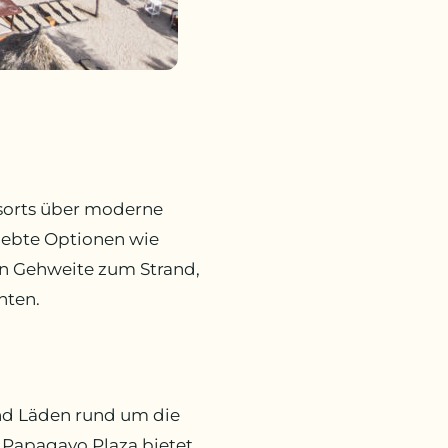
esorts über moderne
liebte Optionen wie
in Gehweite zum Strand,
hten.
nd Läden rund um die
 Papagayo Plaza bietet