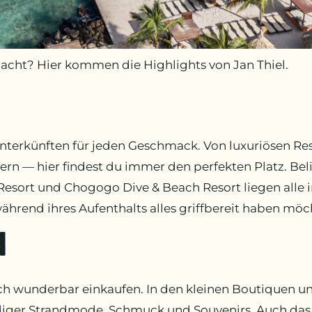
acht? Hier kommen die Highlights von Jan Thiel.
 Unterkünften für jeden Geschmack. Von luxuriösen R
rn — hier findest du immer den perfekten Platz. Be
Resort und Chogogo Dive & Beach Resort liegen alle 
während ihres Aufenthalts alles griffbereit haben möc
d
ch wunderbar einkaufen. In den kleinen Boutiquen u
diger Strandmode, Schmuck und Souvenirs. Auch das